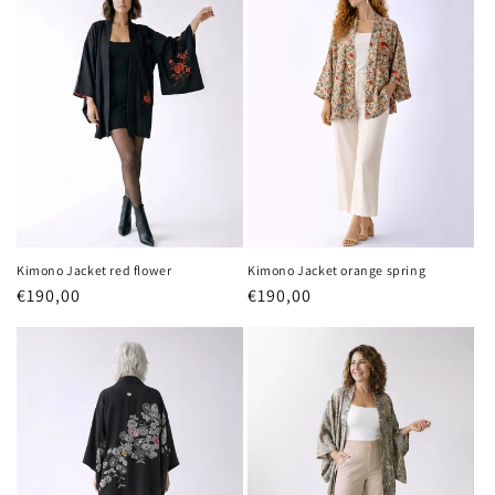
Kimono Jacket red flower
Kimono Jacket orange spring
Precio
€190,00
Precio
€190,00
habitual
habitual