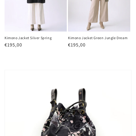
Kimono Jacket Silver Spring
Kimono Jacket Green Jungle Dream
Precio
€195,00
Precio
€195,00
habitual
habitual